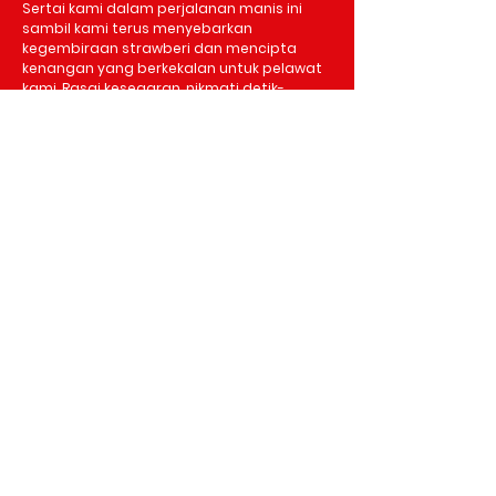
Sertai kami dalam perjalanan manis ini
sambil kami terus menyebarkan
kegembiraan strawberi dan mencipta
kenangan yang berkekalan untuk pelawat
kami. Rasai kesegaran, nikmati detik-
detiknya, dan nikmati intipati Abang
Strawberi!
Alamat
No 27, Kampung Taman Sedia
39000 Tanah Rata,Cameron Highlands, Pahang.
Waze/Google Maps: Abang Strawberry
Waktu buka
Isnin - Khamis : 8 pagi - 5 petang
Jumaat: 8 pagi - 12:30 tengahari
2:30 petang - 6 petang
Sab - Ahad : 8 pagi - 6 petang
©2024 oleh Abang Strawberry. Dikuasakan