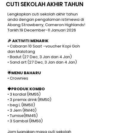
CUTI SEKOLAH AKHIR TAHUN
Lengkapkan cuti sekolah akhir tahun
anda dengan pengalaman istimewa di
Abang Strawberry, Cameron Highlands!
Tarikh:19 December–11 Januari 2026
​🎉
AKTIVITI MENARIK
• Cabaran 10 Saat –voucher Kopi Goh
dan Malatang
• Badut (27 Dec, 3 Jan dan 4 Jan)
• Sand art (27 Dec, 3 Jan dan 4 Jan)
🌟
MENU BAHARU
• Crownies
​🍓
PRODUK
KOMBO
• 3 kordial (RM55)
• 3 premix drink (RM50)
• beg L (RM50)
• 3 Jem (RM40)
• Tumise(RM45)
• 3 Sambal (RM50)
Jom luangkan masa cuti sekolah